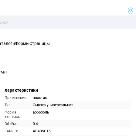
аталоги
Формы
Страницы
0мл
Характеристики
Применение:
пластик
Тип:
Смазка универсальная
Форма
аэрозоль
выпуска:
Объём, л:
0.4
EAN-13:
AD405C15