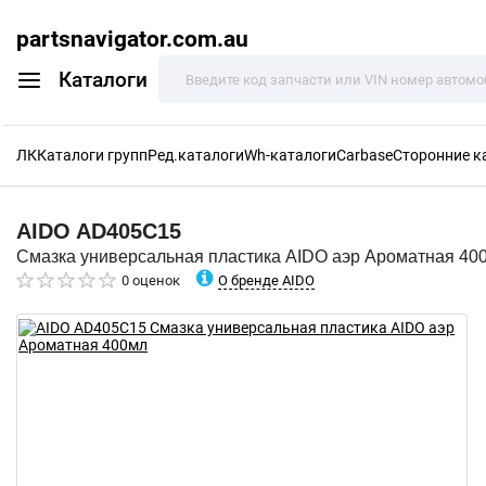
partsnavigator.com.au
Каталоги
ЛК
Каталоги групп
Ред.каталоги
Wh-каталоги
Carbase
Сторонние к
AIDO
AD405C15
Смазка универсальная пластика AIDO аэр Ароматная 40
О бренде AIDO
0 оценок