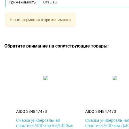
Применимость
Отзывы
Нет информации о применимости
Обратите внимание на сопутствующие товары:
AIDO 384847473
AIDO 384847473
Смазка универсальная
Смазка универсальна
пластика AIDO аэр БмД 400мл
пластика AIDO аэр Ди