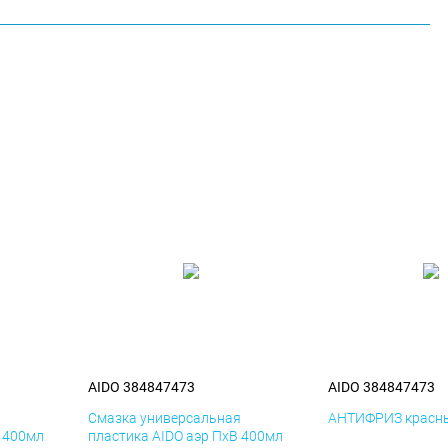
AIDO 384847473
AIDO 384847473
я
Смазка универсальная
АНТИФРИЗ красны
К 400мл
пластика AIDO аэр ПхВ 400мл