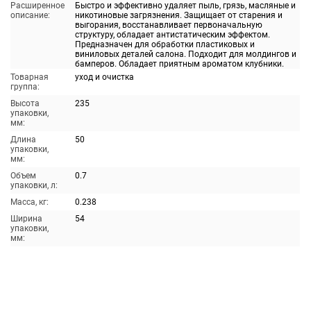
Расширенное
Быстро и эффективно удаляет пыль, грязь, масляные и
описание:
никотиновые загрязнения. Защищает от старения и
выгорания, восстанавливает первоначальную
структуру, обладает антистатическим эффектом.
Предназначен для обработки пластиковых и
виниловых деталей салона. Подходит для молдингов и
бамперов. Обладает приятным ароматом клубники.
Товарная
уход и очистка
группа:
Высота
235
упаковки,
мм:
Длина
50
упаковки,
мм:
Объем
0.7
упаковки, л:
Масса, кг:
0.238
Ширина
54
упаковки,
мм: