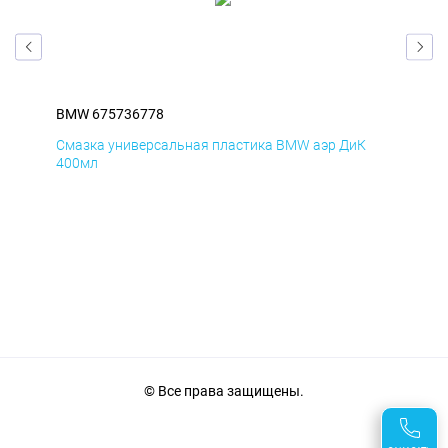
BMW 675736778
BM
Смазка универсальная пластика BMW аэр ДиК
Сма
400мл
40
© Все права защищены.