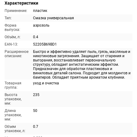
Характеристики
Применение:
пластик
Тип:
Смазка универсальная
Форма
аэрозоль
выпуска:
Объём, л:
0.4
EAN-13:
52205B69BD1
Расширенное
Быстро и эффективно удаляет пыль, грязь, масляные и
описание:
никотиновые загрязнения. Защищает от старения и
выгорания, восстанавливает первоначальную
структуру, обладает антистатическим эффектом.
Предназначен для обработки пластиковых и
виниловых деталей салона. Подходит для молдингов и
бамперов. Обладает приятным ароматом клубники.
Товарная
уход и очистка
группа:
Высота
235
упаковки,
мм:
Длина
50
упаковки,
мм:
Объем
0.7
упаковки, л: