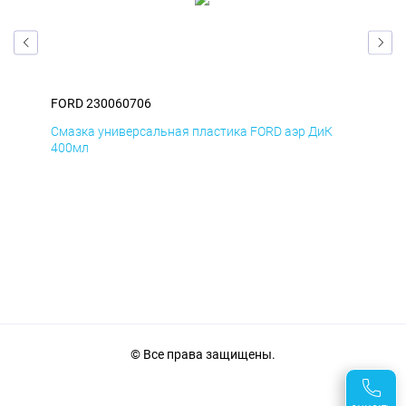
FORD 230060706
FOR
Д
Смазка универсальная пластика FORD аэр ДиК
Сма
400мл
40
© Все права защищены.