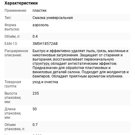
Характеристики
Применение:
пластик
Тип:
Смазка универсальная
Форма
аэрозоль
выпуска:
Объём, л:
0.4
EAN-13:
3M5H18572AB
Расширенное
Быстро и эффективно удаляет пыль, грязь, масляные и
описание:
никотиновые загрязнения. Защищает от старения и
выгорания, восстанавливает первоначальную
структуру, обладает антистатическим эффектом.
Предназначен для обработки пластиковых и
виниловых деталей салона. Подходит для молдингов и
бамперов. Обладает приятным ароматом клубники.
Товарная
уход и очистка
группа:
Высота
235
упаковки,
мм:
Длина
50
упаковки,
мм:
Объем
0.7
упаковки, л: