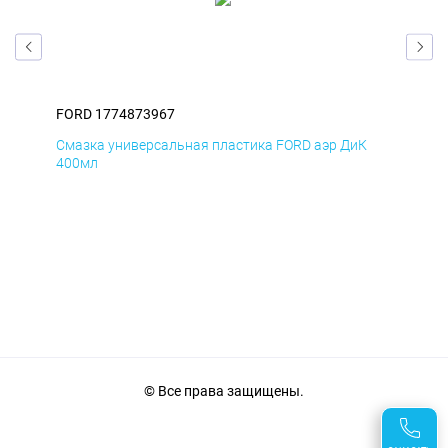
FORD 1774873967
FOR
Д
Смазка универсальная пластика FORD аэр ДиК
Сма
400мл
40
© Все права защищены.