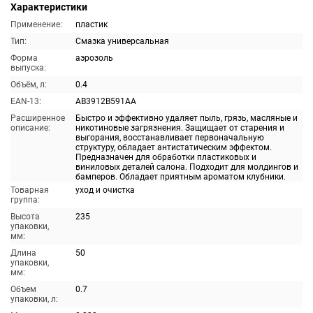
Характеристики
Применение:
пластик
Тип:
Смазка универсальная
Форма
аэрозоль
выпуска:
Объём, л:
0.4
EAN-13:
AB3912B591AA
Расширенное
Быстро и эффективно удаляет пыль, грязь, масляные и
описание:
никотиновые загрязнения. Защищает от старения и
выгорания, восстанавливает первоначальную
структуру, обладает антистатическим эффектом.
Предназначен для обработки пластиковых и
виниловых деталей салона. Подходит для молдингов и
бамперов. Обладает приятным ароматом клубники.
Товарная
уход и очистка
группа:
Высота
235
упаковки,
мм:
Длина
50
упаковки,
мм:
Объем
0.7
упаковки, л: