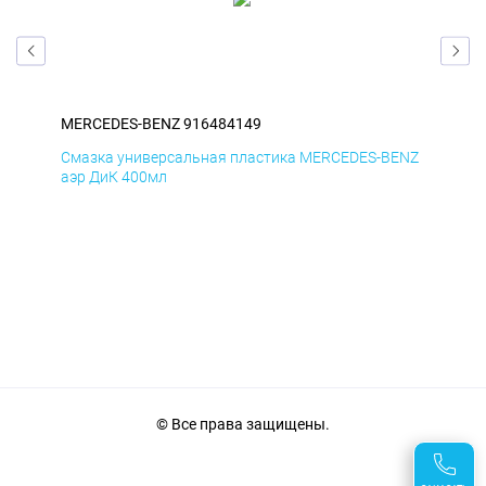
MERCEDES-BENZ 916484149
ME
ENZ
Смазка универсальная пластика MERCEDES-BENZ
Сма
аэр ДиК 400мл
аэр
© Все права защищены.