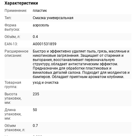
Характеристики
Применение:
пластик
Тип:
Смазка универсальная
Форма
аэрозоль
выпуска:
Объём, л:
0.4
EAN-13:
A0001531859
Расширенное
Быстро и эффективно удаляет пыль, грязь, масляные и
описание:
никотиновые загрязнения. Защищает от старения и
выгорания, восстанавливает первоначальную
структуру, обладает антистатическим эффектом.
Предназначен для обработки пластиковых и
виниловых деталей салона. Подходит для молдингов и
бамперов. Обладает приятным ароматом клубники.
Товарная
уход и очистка
группа:
Высота
235
упаковки,
мм:
Длина
50
упаковки,
мм:
Объем
0.7
упаковки, л: