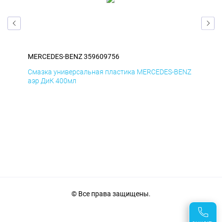
MERCEDES-BENZ 359609756
ME
ENZ
Смазка универсальная пластика MERCEDES-BENZ
Сма
аэр ДиК 400мл
аэр
© Все права защищены.