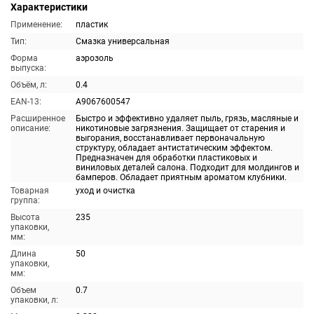
Характеристики
Применение:
пластик
Тип:
Смазка универсальная
Форма
аэрозоль
выпуска:
Объём, л:
0.4
EAN-13:
A9067600547
Расширенное
Быстро и эффективно удаляет пыль, грязь, масляные и
описание:
никотиновые загрязнения. Защищает от старения и
выгорания, восстанавливает первоначальную
структуру, обладает антистатическим эффектом.
Предназначен для обработки пластиковых и
виниловых деталей салона. Подходит для молдингов и
бамперов. Обладает приятным ароматом клубники.
Товарная
уход и очистка
группа:
Высота
235
упаковки,
мм:
Длина
50
упаковки,
мм:
Объем
0.7
упаковки, л: