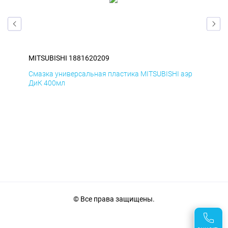
MITSUBISHI 1881620209
MIT
эр
Смазка универсальная пластика MITSUBISHI аэр
Сма
ДиК 400мл
ПхВ
© Все права защищены.