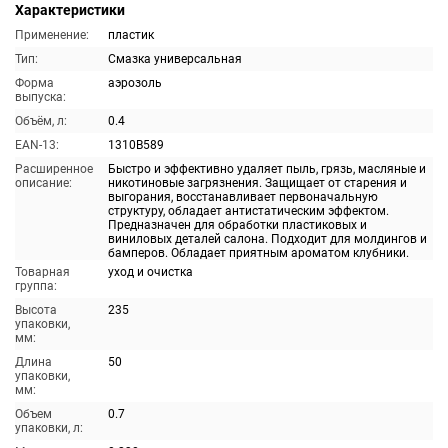
Характеристики
Применение:
пластик
Тип:
Смазка универсальная
Форма
аэрозоль
выпуска:
Объём, л:
0.4
EAN-13:
1310B589
Расширенное
Быстро и эффективно удаляет пыль, грязь, масляные и
описание:
никотиновые загрязнения. Защищает от старения и
выгорания, восстанавливает первоначальную
структуру, обладает антистатическим эффектом.
Предназначен для обработки пластиковых и
виниловых деталей салона. Подходит для молдингов и
бамперов. Обладает приятным ароматом клубники.
Товарная
уход и очистка
группа:
Высота
235
упаковки,
мм:
Длина
50
упаковки,
мм:
Объем
0.7
упаковки, л: