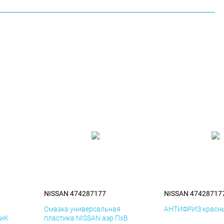
NISSAN 474287177
NISSAN 47428717
я
Смазка универсальная
АНТИФРИЗ красны
ДиК
пластика NISSAN аэр ПхВ