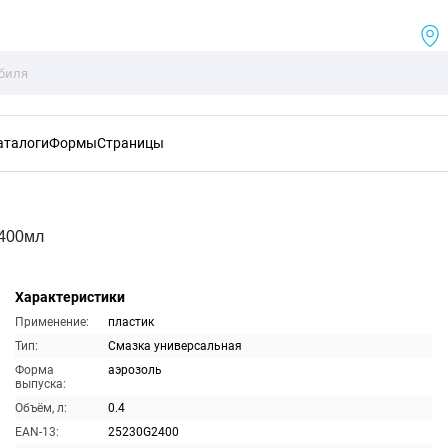
аталоги
Формы
Страницы
 400мл
Характеристики
Применение:
пластик
Тип:
Смазка универсальная
Форма
аэрозоль
выпуска:
Объём, л:
0.4
EAN-13:
25230G2400