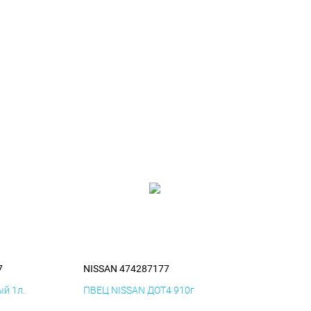
7
NISSAN 474287177
й 1л.
ПВЕЦ NISSAN ДОТ4 910г