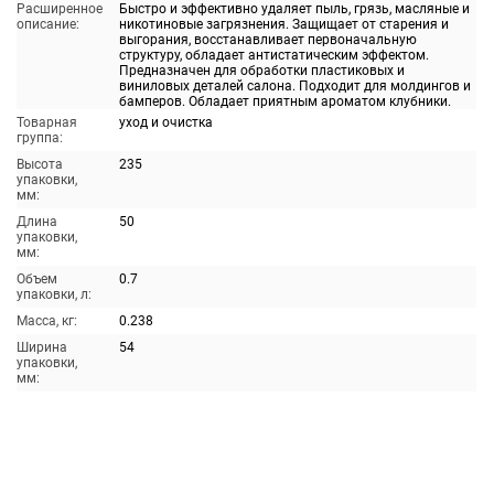
Расширенное
Быстро и эффективно удаляет пыль, грязь, масляные и
описание:
никотиновые загрязнения. Защищает от старения и
выгорания, восстанавливает первоначальную
структуру, обладает антистатическим эффектом.
Предназначен для обработки пластиковых и
виниловых деталей салона. Подходит для молдингов и
бамперов. Обладает приятным ароматом клубники.
Товарная
уход и очистка
группа:
Высота
235
упаковки,
мм:
Длина
50
упаковки,
мм:
Объем
0.7
упаковки, л:
Масса, кг:
0.238
Ширина
54
упаковки,
мм: