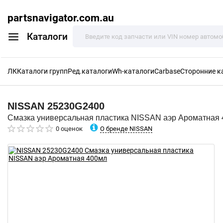
partsnavigator.com.au
Каталоги
ЛК
Каталоги групп
Ред.каталоги
Wh-каталоги
Carbase
Сторонние к
NISSAN
25230G2400
Смазка универсальная пластика NISSAN аэр Ароматная
О бренде NISSAN
0 оценок