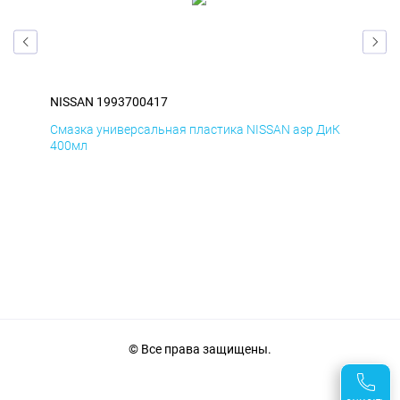
NISSAN 1993700417
NIS
БмД
Смазка универсальная пластика NISSAN аэр ДиК
Сма
400мл
40
© Все права защищены.