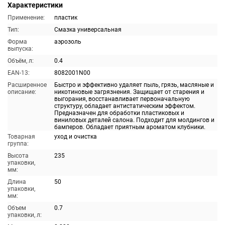
Характеристики
Применение:
пластик
Тип:
Смазка универсальная
Форма
аэрозоль
выпуска:
Объём, л:
0.4
EAN-13:
8082001N00
Расширенное
Быстро и эффективно удаляет пыль, грязь, масляные и
описание:
никотиновые загрязнения. Защищает от старения и
выгорания, восстанавливает первоначальную
структуру, обладает антистатическим эффектом.
Предназначен для обработки пластиковых и
виниловых деталей салона. Подходит для молдингов и
бамперов. Обладает приятным ароматом клубники.
Товарная
уход и очистка
группа:
Высота
235
упаковки,
мм:
Длина
50
упаковки,
мм:
Объем
0.7
упаковки, л: