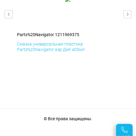
Parts%20Navigator 1211969375
Par
Смазка универсальная пластика
Сма
Parts%20Navigator аэр ДиК 400мл
Par
© Все права защищены.