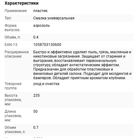
Характеристики
Применение:
пластик
Тип:
Смазка универсальная
Форма
аэрозоль
выпуска:
Объём, л:
0.4
EAN-13:
1058703130600
Расширенное
Быстро и эффективно удаляет пыль, грязь, масляные и
описание:
никотиновые загрязнения. Защищает от старения и
выгорания, восстанавливает первоначальную
структуру, обладает антистатическим эффектом.
Предназначен для обработки пластиковых и
виниловых деталей салона. Подходит для молдингов и
бамперов. Обладает приятным ароматом клубники.
Товарная
уход и очистка
группа:
Высота
235
упаковки,
мм:
Длина
50
упаковки,
мм:
Объем
0.7
упаковки, л: