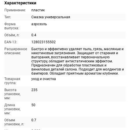
Характеристики
Применение:
пластик
Тип:
Смазка универсальная
Форма
аэрозоль
выпуска:
Объём, л:
0.4
EAN-13:
128023155502
Расширенное
Быстро и эффективно удаляет пыль, грязь, масляные и
описание:
никотиновые загрязнения. Защищает от старения и
выгорания, восстанавливает первоначальную
структуру, обладает антистатическим эффектом.
Предназначен для обработки пластиковых и
виниловых деталей салона. Подходит для молдингов и
бамперов. Обладает приятным ароматом клубники.
Товарная
уход и очистка
группа:
Высота
235
упаковки,
мм:
Длина
50
упаковки,
мм:
Объем
0.7
упаковки, л: