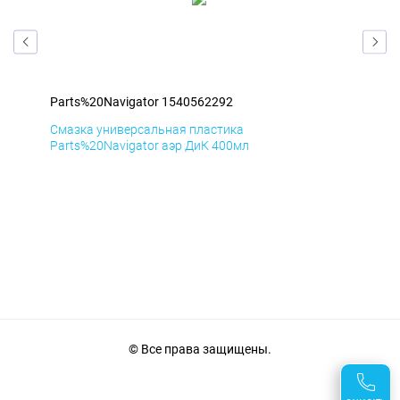
Parts%20Navigator 1540562292
Par
Смазка универсальная пластика
Сма
Parts%20Navigator аэр ДиК 400мл
Par
© Все права защищены.