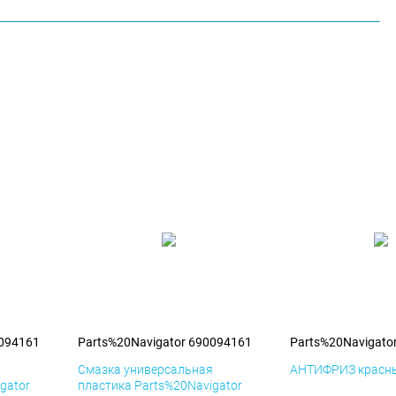
0094161
Parts%20Navigator 690094161
Parts%20Navigato
я
Смазка универсальная
АНТИФРИЗ красны
gator
пластика Parts%20Navigator