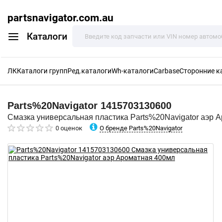
partsnavigator.com.au
Каталоги
ЛК
Каталоги групп
Ред.каталоги
Wh-каталоги
Carbase
Сторонние к
Parts%20Navigator
1415703130600
Смазка универсальная пластика Parts%20Navigator аэр 
О бренде Parts%20Navigator
0 оценок