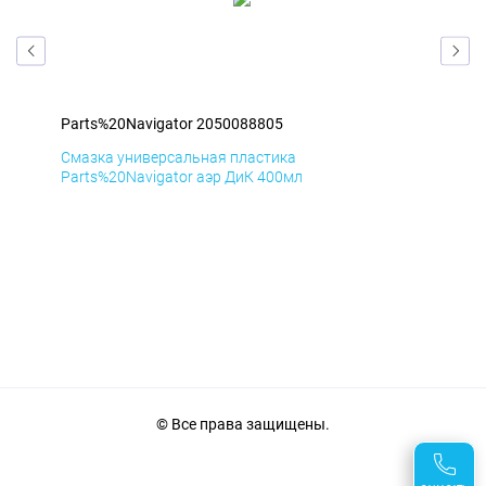
Parts%20Navigator 2050088805
Par
Смазка универсальная пластика
Сма
Parts%20Navigator аэр ДиК 400мл
Par
© Все права защищены.