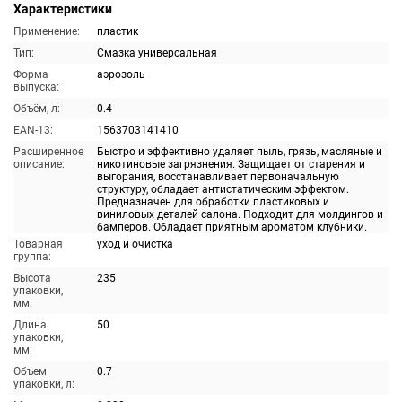
Характеристики
Применение:
пластик
Тип:
Смазка универсальная
Форма
аэрозоль
выпуска:
Объём, л:
0.4
EAN-13:
1563703141410
Расширенное
Быстро и эффективно удаляет пыль, грязь, масляные и
описание:
никотиновые загрязнения. Защищает от старения и
выгорания, восстанавливает первоначальную
структуру, обладает антистатическим эффектом.
Предназначен для обработки пластиковых и
виниловых деталей салона. Подходит для молдингов и
бамперов. Обладает приятным ароматом клубники.
Товарная
уход и очистка
группа:
Высота
235
упаковки,
мм:
Длина
50
упаковки,
мм:
Объем
0.7
упаковки, л: