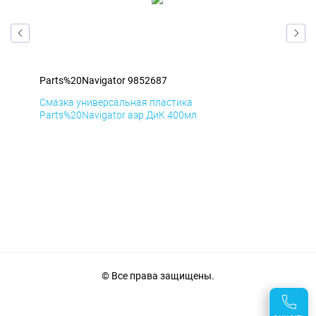
Parts%20Navigator 9852687
Par
Смазка универсальная пластика
Сма
Parts%20Navigator аэр ДиК 400мл
Par
© Все права защищены.