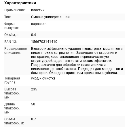
Характеристики
Применение:
пластик
Тип:
Смазка универсальная
Форма
аэрозоль
выпуска:
Объём, л:
0.4
EAN-13:
1566703141410
Расширенное
Быстро и эффективно удаляет пыль, грязь, масляные и
описание:
никотиновые загрязнения. Защищает от старения и
выгорания, восстанавливает первоначальную
структуру, обладает антистатическим эффектом.
Предназначен для обработки пластиковых и
виниловых деталей салона. Подходит для молдингов и
бамперов. Обладает приятным ароматом клубники.
Товарная
уход и очистка
группа:
Высота
235
упаковки,
мм:
Длина
50
упаковки,
мм:
Объем
0.7
упаковки, л: