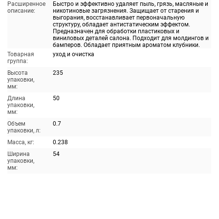
Расширенное
Быстро и эффективно удаляет пыль, грязь, масляные и
описание:
никотиновые загрязнения. Защищает от старения и
выгорания, восстанавливает первоначальную
структуру, обладает антистатическим эффектом.
Предназначен для обработки пластиковых и
виниловых деталей салона. Подходит для молдингов и
бамперов. Обладает приятным ароматом клубники.
Товарная
уход и очистка
группа:
Высота
235
упаковки,
мм:
Длина
50
упаковки,
мм:
Объем
0.7
упаковки, л:
Масса, кг:
0.238
Ширина
54
упаковки,
мм: