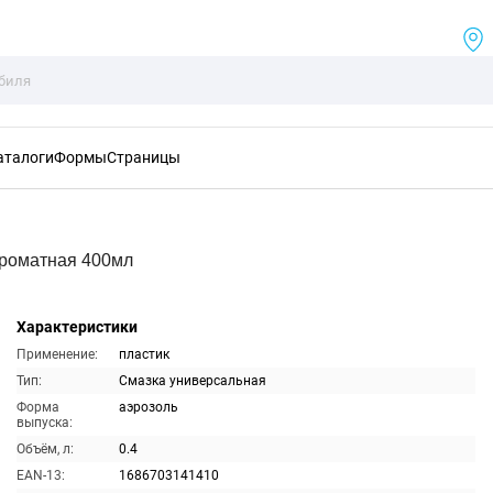
аталоги
Формы
Страницы
Ароматная 400мл
Характеристики
Применение:
пластик
Тип:
Смазка универсальная
Форма
аэрозоль
выпуска:
Объём, л:
0.4
EAN-13:
1686703141410