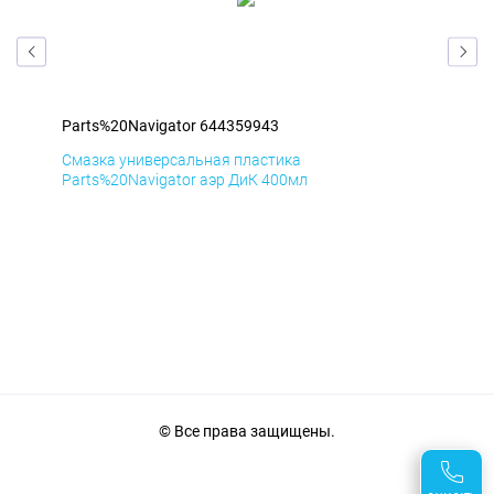
Parts%20Navigator 644359943
Par
Смазка универсальная пластика
Сма
Parts%20Navigator аэр ДиК 400мл
Par
© Все права защищены.