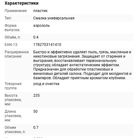
Характеристики
Применение:
пластик
Тип:
Смазка универсальная
Форма
аэрозоль
выпуска:
Объём, л:
0.4
EAN-13:
1782703141410
Расширенное
Быстро и эффективно удаляет пыль, грязь, масляные и
описание:
никотиновые загрязнения. Защищает от старения и
выгорания, восстанавливает первоначальную
структуру, обладает антистатическим эффектом.
Предназначен для обработки пластиковых и
виниловых деталей салона. Подходит для молдингов и
бамперов. Обладает приятным ароматом клубники.
Товарная
уход и очистка
группа:
Высота
235
упаковки,
мм:
Длина
50
упаковки,
мм:
Объем
0.7
упаковки, л: