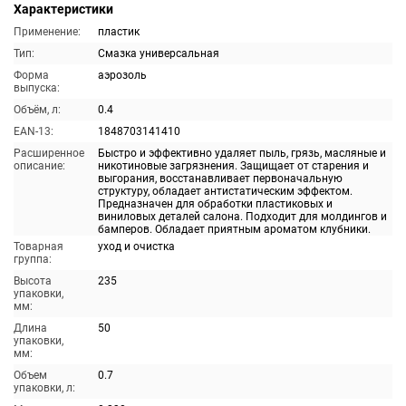
Характеристики
Применение:
пластик
Тип:
Смазка универсальная
Форма
аэрозоль
выпуска:
Объём, л:
0.4
EAN-13:
1848703141410
Расширенное
Быстро и эффективно удаляет пыль, грязь, масляные и
описание:
никотиновые загрязнения. Защищает от старения и
выгорания, восстанавливает первоначальную
структуру, обладает антистатическим эффектом.
Предназначен для обработки пластиковых и
виниловых деталей салона. Подходит для молдингов и
бамперов. Обладает приятным ароматом клубники.
Товарная
уход и очистка
группа:
Высота
235
упаковки,
мм:
Длина
50
упаковки,
мм:
Объем
0.7
упаковки, л: