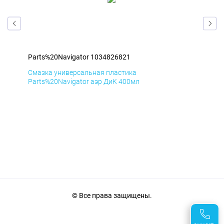
Parts%20Navigator 1034826821
Par
Смазка универсальная пластика
Сма
Parts%20Navigator аэр ДиК 400мл
Par
© Все права защищены.