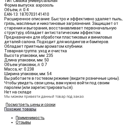
Тип:
Смазка универсальная
Форма выпуска:
аэрозоль
Объём, л:
0.4
EAN-13:
1870703141410
Расширенное описание:
Быстро и эффективно удаляет пыль,
грязь, масляные и никотиновые загрязнения. Защищает от
старения и выгорания, восстанавливает первоначальную
структуру, обладает антистатическим эффектом.
Предназначен для обработки пластиковых и виниловых
деталей салона. Подходит для молдингов и бамперов.
Обладает приятным ароматом клубники.
Товарная группа:
уход и очистка
Высота упаковки, мм:
235
Длина упаковки, мм:
50
Объем упаковки, л:
0.7
Масса, кг:
0.238
Ширина упаковки, мм:
54
Вы работаете в гостевом режиме (видите розничные цены).
Чтобы увидеть свои цены, вам нужно войти под своим
паролем (или зарегистрироваться).
Нет на складе
Мы можем привезти данный товар под заказ.
Посмотреть цены и сроки
Похожие товары
Применимость
Отзывы