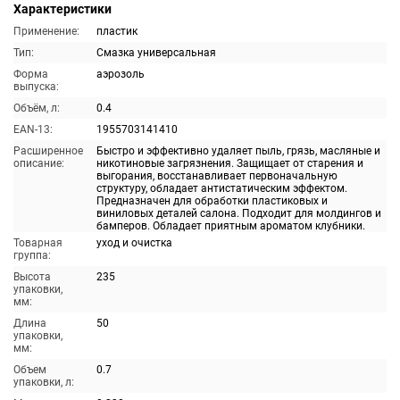
Характеристики
Применение:
пластик
Тип:
Смазка универсальная
Форма
аэрозоль
выпуска:
Объём, л:
0.4
EAN-13:
1955703141410
Расширенное
Быстро и эффективно удаляет пыль, грязь, масляные и
описание:
никотиновые загрязнения. Защищает от старения и
выгорания, восстанавливает первоначальную
структуру, обладает антистатическим эффектом.
Предназначен для обработки пластиковых и
виниловых деталей салона. Подходит для молдингов и
бамперов. Обладает приятным ароматом клубники.
Товарная
уход и очистка
группа:
Высота
235
упаковки,
мм:
Длина
50
упаковки,
мм:
Объем
0.7
упаковки, л: