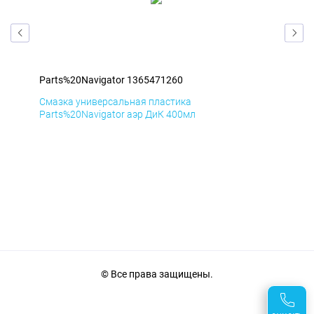
Parts%20Navigator 1365471260
Par
Смазка универсальная пластика
Сма
Parts%20Navigator аэр ДиК 400мл
Par
© Все права защищены.