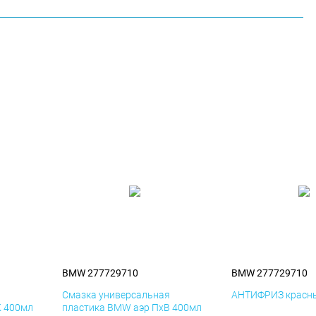
BMW 277729710
BMW 277729710
я
Смазка универсальная
АНТИФРИЗ красны
К 400мл
пластика BMW аэр ПхВ 400мл