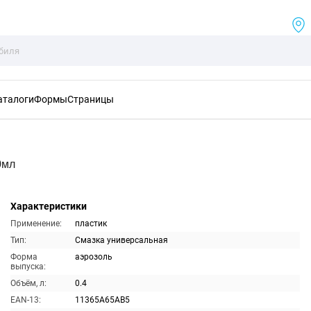
аталоги
Формы
Страницы
0мл
Характеристики
Применение:
пластик
Тип:
Смазка универсальная
Форма
аэрозоль
выпуска:
Объём, л:
0.4
EAN-13:
11365A65AB5