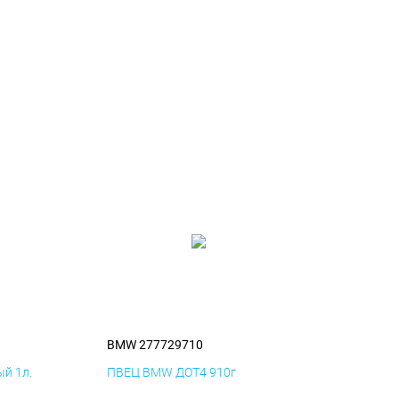
BMW 277729710
й 1л.
ПВЕЦ BMW ДОТ4 910г