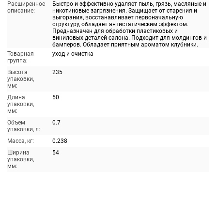
Расширенное
Быстро и эффективно удаляет пыль, грязь, масляные и
описание:
никотиновые загрязнения. Защищает от старения и
выгорания, восстанавливает первоначальную
структуру, обладает антистатическим эффектом.
Предназначен для обработки пластиковых и
виниловых деталей салона. Подходит для молдингов и
бамперов. Обладает приятным ароматом клубники.
Товарная
уход и очистка
группа:
Высота
235
упаковки,
мм:
Длина
50
упаковки,
мм:
Объем
0.7
упаковки, л:
Масса, кг:
0.238
Ширина
54
упаковки,
мм: