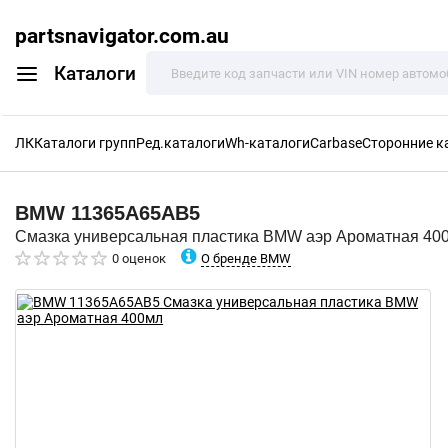
partsnavigator.com.au
Каталоги
ЛК
Каталоги групп
Ред.каталоги
Wh-каталоги
Carbase
Сторонние к
BMW
11365A65AB5
Смазка универсальная пластика BMW аэр Ароматная 40
О бренде BMW
0 оценок