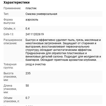
Характеристики
Применение:
пластик
Тип:
Смазка универсальная
Форма
аэрозоль
выпуска:
Объём, л:
0.4
EAN-13:
24111202619
Расширенное
Быстро и эффективно удаляет пыль, грязь, масляные и
описание:
никотиновые загрязнения. Защищает от старения и
выгорания, восстанавливает первоначальную
структуру, обладает антистатическим эффектом.
Предназначен для обработки пластиковых и
виниловых деталей салона. Подходит для молдингов и
бамперов. Обладает приятным ароматом клубники.
Товарная
уход и очистка
группа:
Высота
235
упаковки,
мм:
Длина
50
упаковки,
мм:
Объем
0.7
упаковки, л: