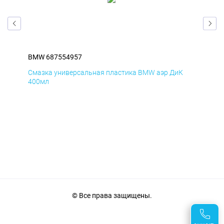
BMW 687554957
BM
Смазка универсальная пластика BMW аэр ДиК
Сма
400мл
40
© Все права защищены.