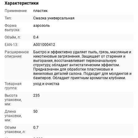
Характеристики
Применение:
пластик
Тип:
Смазка универсальная
Форма
аэрозоль
выпуска:
Объём, л:
0.4
EAN-13:
A001000412
Расширенное
Быстро и эффективно удаляет пыль, грязь, масляные и
описание:
никотиновые загрязнения. Защищает от старения и
выгорания, восстанавливает первоначальную
структуру, обладает антистатическим эффектом.
Предназначен для обработки пластиковых и
виниловых деталей салона. Подходит для молдингов и
бамперов. Обладает приятным ароматом клубники.
Товарная
уход и очистка
группа:
Высота
235
упаковки,
мм:
Длина
50
упаковки,
мм:
Объем
0.7
упаковки, л: