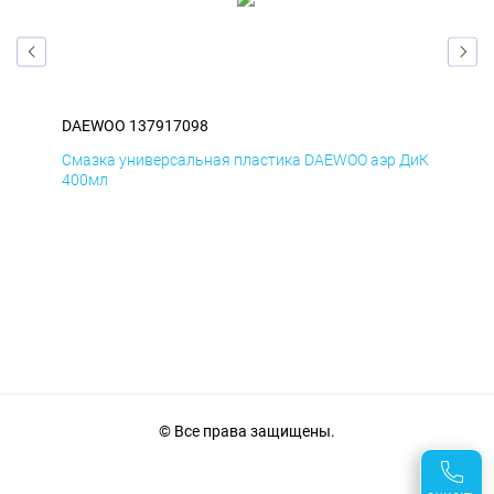
DAEWOO 137917098
DA
Смазка универсальная пластика DAEWOO аэр ДиК
Сма
400мл
40
© Все права защищены.