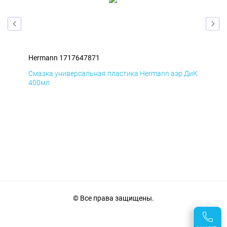
Hermann 1717647871
Her
Смазка универсальная пластика Hermann аэр ДиК
Сма
400мл
40
© Все права защищены.