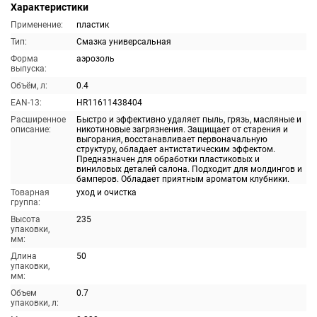
Характеристики
Применение:
пластик
Тип:
Смазка универсальная
Форма
аэрозоль
выпуска:
Объём, л:
0.4
EAN-13:
HR11611438404
Расширенное
Быстро и эффективно удаляет пыль, грязь, масляные и
описание:
никотиновые загрязнения. Защищает от старения и
выгорания, восстанавливает первоначальную
структуру, обладает антистатическим эффектом.
Предназначен для обработки пластиковых и
виниловых деталей салона. Подходит для молдингов и
бамперов. Обладает приятным ароматом клубники.
Товарная
уход и очистка
группа:
Высота
235
упаковки,
мм:
Длина
50
упаковки,
мм:
Объем
0.7
упаковки, л: