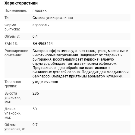
Характеристики
Применение:
пластик
Тип:
Смазка универсальная
Форма
аэрозоль
выпуска:
Объём, л:
0.4
EAN-13:
BHN968454
Расширенное
Быстро и эффективно удаляет пыль, грязь, масляные и
описание:
никотиновые загрязнения. Защищает от старения и
выгорания, восстанавливает первоначальную
структуру, обладает антистатическим эффектом.
Предназначен для обработки пластиковых и
виниловых деталей салона. Подходит для молдингов и
бамперов. Обладает приятным ароматом клубники.
Товарная
уход и очистка
группа:
Высота
235
упаковки,
мм:
Длина
50
упаковки,
мм:
Объем
0.7
упаковки, л: