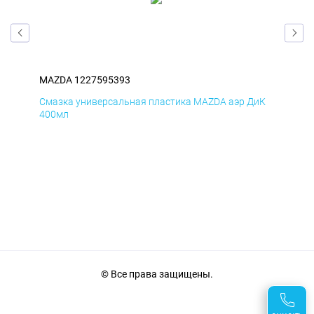
MAZDA 1227595393
MA
мД
Смазка универсальная пластика MAZDA аэр ДиК
Сма
400мл
40
© Все права защищены.