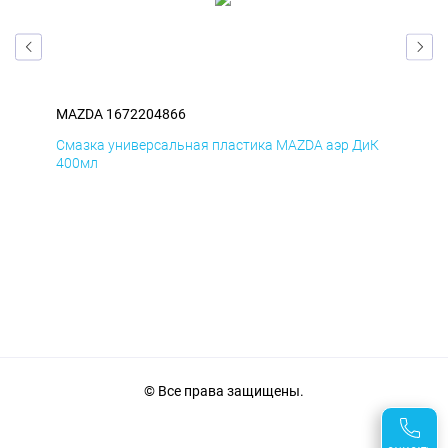
MAZDA 1672204866
MA
мД
Смазка универсальная пластика MAZDA аэр ДиК
Сма
400мл
40
© Все права защищены.