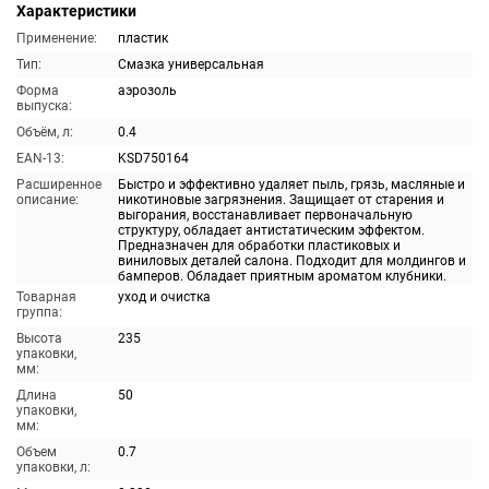
Характеристики
Применение:
пластик
Тип:
Смазка универсальная
Форма
аэрозоль
выпуска:
Объём, л:
0.4
EAN-13:
KSD750164
Расширенное
Быстро и эффективно удаляет пыль, грязь, масляные и
описание:
никотиновые загрязнения. Защищает от старения и
выгорания, восстанавливает первоначальную
структуру, обладает антистатическим эффектом.
Предназначен для обработки пластиковых и
виниловых деталей салона. Подходит для молдингов и
бамперов. Обладает приятным ароматом клубники.
Товарная
уход и очистка
группа:
Высота
235
упаковки,
мм:
Длина
50
упаковки,
мм:
Объем
0.7
упаковки, л: