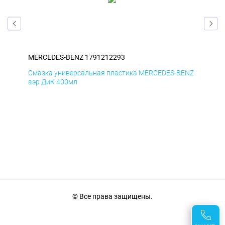
MERCEDES-BENZ 1791212293
ME
ENZ
Смазка универсальная пластика MERCEDES-BENZ
Сма
аэр ДиК 400мл
аэр
© Все права защищены.