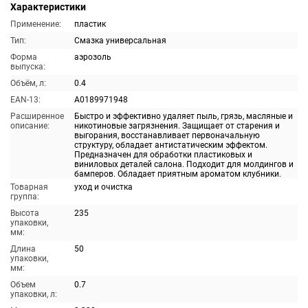
Характеристики
Применение:
пластик
Тип:
Смазка универсальная
Форма
аэрозоль
выпуска:
Объём, л:
0.4
EAN-13:
A0189971948
Расширенное
Быстро и эффективно удаляет пыль, грязь, масляные и
описание:
никотиновые загрязнения. Защищает от старения и
выгорания, восстанавливает первоначальную
структуру, обладает антистатическим эффектом.
Предназначен для обработки пластиковых и
виниловых деталей салона. Подходит для молдингов и
бамперов. Обладает приятным ароматом клубники.
Товарная
уход и очистка
группа:
Высота
235
упаковки,
мм:
Длина
50
упаковки,
мм:
Объем
0.7
упаковки, л: