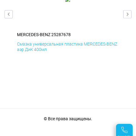
MERCEDES-BENZ 25287678
ME
ENZ
Смазка универсальная пластика MERCEDES-BENZ
Сма
аэр ДиК 400мл
аэр
© Все права защищены.