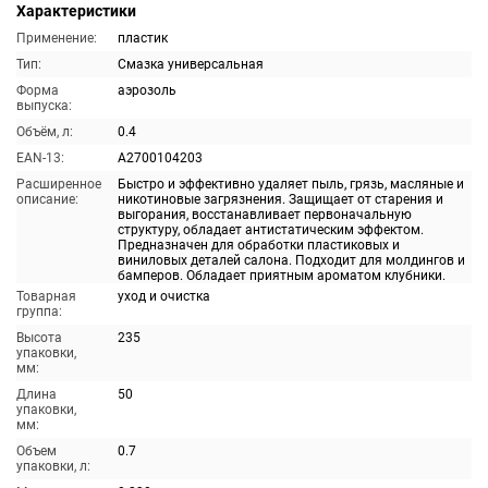
Характеристики
Применение:
пластик
Тип:
Смазка универсальная
Форма
аэрозоль
выпуска:
Объём, л:
0.4
EAN-13:
A2700104203
Расширенное
Быстро и эффективно удаляет пыль, грязь, масляные и
описание:
никотиновые загрязнения. Защищает от старения и
выгорания, восстанавливает первоначальную
структуру, обладает антистатическим эффектом.
Предназначен для обработки пластиковых и
виниловых деталей салона. Подходит для молдингов и
бамперов. Обладает приятным ароматом клубники.
Товарная
уход и очистка
группа:
Высота
235
упаковки,
мм:
Длина
50
упаковки,
мм:
Объем
0.7
упаковки, л: