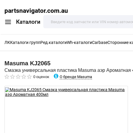
partsnavigator.com.au
Каталоги
ЛК
Каталоги групп
Ред.каталоги
Wh-каталоги
Carbase
Сторонние к
Masuma
KJ2065
Смазка универсальная пластика Masuma аэр Ароматная
О бренде Masuma
0 оценок