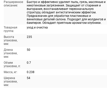
Расширенное
Быстро и эффективно удаляет пыль, грязь, масляные и
описание:
никотиновые загрязнения. Защищает от старения и
выгорания, восстанавливает первоначальную
структуру, обладает антистатическим эффектом.
Предназначен для обработки пластиковых и
виниловых деталей салона. Подходит для молдингов и
бамперов. Обладает приятным ароматом клубники.
Товарная
уход и очистка
группа:
Высота
235
упаковки,
мм:
Длина
50
упаковки,
мм:
Объем
0.7
упаковки, л:
Масса, кг:
0.238
Ширина
54
упаковки,
мм: