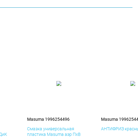
Masuma 1996254496
Masuma 1996254
я
Смазка универсальная
АНТИФРИЗ красны
 ДиК
пластика Masuma аэр ПхВ