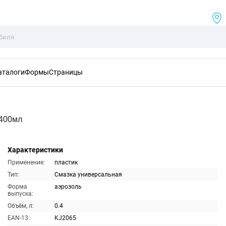
аталоги
Формы
Страницы
 400мл
Характеристики
Применение:
пластик
Тип:
Смазка универсальная
Форма
аэрозоль
выпуска:
Объём, л:
0.4
EAN-13:
KJ2065