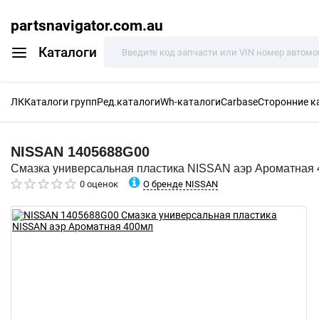
partsnavigator.com.au
Каталоги
ЛК
Каталоги групп
Ред.каталоги
Wh-каталоги
Carbase
Сторонние к
NISSAN
1405688G00
Смазка универсальная пластика NISSAN аэр Ароматная
О бренде NISSAN
0 оценок