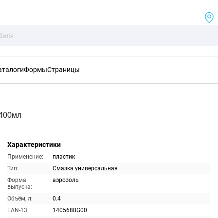
аталоги
Формы
Страницы
 400мл
Характеристики
Применение:
пластик
Тип:
Смазка универсальная
Форма
аэрозоль
выпуска:
Объём, л:
0.4
EAN-13:
1405688G00