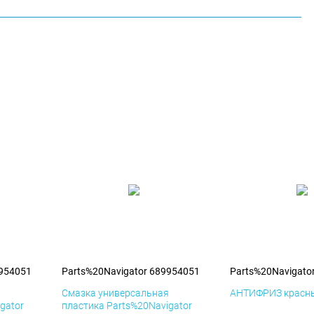
9954051
Parts%20Navigator 689954051
Parts%20Navigato
я
Смазка универсальная
АНТИФРИЗ красны
gator
пластика Parts%20Navigator