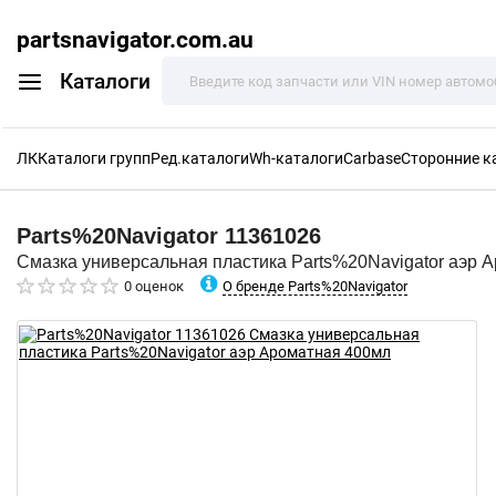
partsnavigator.com.au
Каталоги
ЛК
Каталоги групп
Ред.каталоги
Wh-каталоги
Carbase
Сторонние к
Parts%20Navigator
11361026
Смазка универсальная пластика Parts%20Navigator аэр 
О бренде Parts%20Navigator
0 оценок