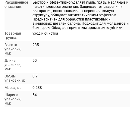
Расширенное
Быстро и эффективно удаляет пыль, грязь, масляные и
описание:
никотиновые загрязнения. Защищает от старения и
выгорания, восстанавливает первоначальную
структуру, обладает антистатическим эффектом.
Предназначен для обработки пластиковых и
виниловых деталей салона. Подходит для молдингов и
бамперов. Обладает приятным ароматом клубники.
Товарная
уход и очистка
группа:
Высота
235
упаковки,
мм:
Длина
50
упаковки,
мм:
Объем
0.7
упаковки, л:
Масса, кг:
0.238
Ширина
54
упаковки,
мм: