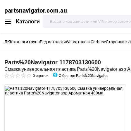
partsnavigator.com.au
Каталоги
ЛК
Каталоги групп
Ред.каталоги
Wh-каталоги
Carbase
Сторонние к
Parts%20Navigator
1178703130600
Смазка универсальная пластика Parts%20Navigator аэр 
О бренде Parts%20Navigator
0 оценок