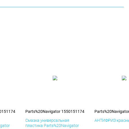
50151174
Parts%20Navigator 1550151174
Parts%20Navigato
я
Смазка универсальная
АНТИФРИЗ красны
gator
пластика Parts%20Navigator