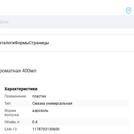
аталоги
Формы
Страницы
Ароматная 400мл
Характеристики
Применение:
пластик
Тип:
Смазка универсальная
Форма
аэрозоль
выпуска:
Объём, л:
0.4
EAN-13:
1178703130600