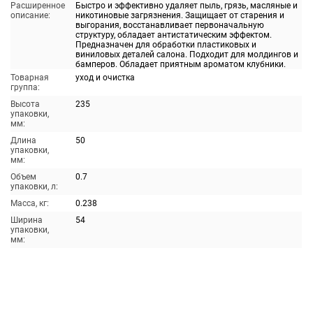
Расширенное
Быстро и эффективно удаляет пыль, грязь, масляные и
описание:
никотиновые загрязнения. Защищает от старения и
выгорания, восстанавливает первоначальную
структуру, обладает антистатическим эффектом.
Предназначен для обработки пластиковых и
виниловых деталей салона. Подходит для молдингов и
бамперов. Обладает приятным ароматом клубники.
Товарная
уход и очистка
группа:
Высота
235
упаковки,
мм:
Длина
50
упаковки,
мм:
Объем
0.7
упаковки, л:
Масса, кг:
0.238
Ширина
54
упаковки,
мм: