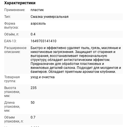
Характеристики
Применение:
пластик
Тип:
Смазка универсальная
Форма
аэрозоль
выпуска:
Объём, л:
0.4
EAN-13:
1649703141410
Расширенное
Быстро и эффективно удаляет пыль, грязь, масляные и
описание:
никотиновые загрязнения. Защищает от старения и
выгорания, восстанавливает первоначальную
структуру, обладает антистатическим эффектом.
Предназначен для обработки пластиковых и
виниловых деталей салона. Подходит для молдингов и
бамперов. Обладает приятным ароматом клубники.
Товарная
уход и очистка
группа:
Высота
235
упаковки,
мм:
Длина
50
упаковки,
мм:
Объем
0.7
упаковки, л: