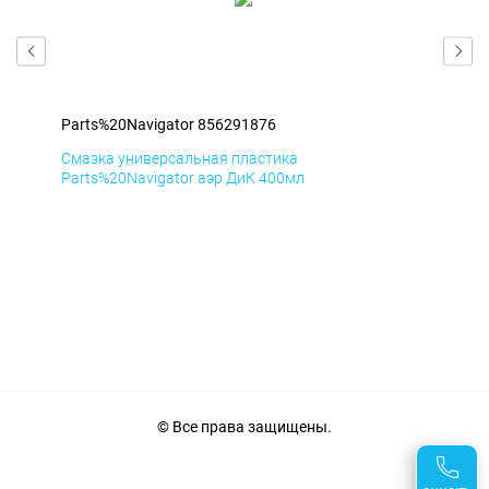
Parts%20Navigator 856291876
Par
Смазка универсальная пластика
Сма
Parts%20Navigator аэр ДиК 400мл
Par
© Все права защищены.