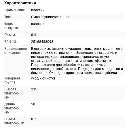
Характеристики
Применение:
пластик
Тип:
Смазка универсальная
Форма
аэрозоль
выпуска:
Объём, л:
0.4
EAN-13:
25168483098
Расширенное
Быстро и эффективно удаляет пыль, грязь, масляные и
описание:
никотиновые загрязнения. Защищает от старения и
выгорания, восстанавливает первоначальную
структуру, обладает антистатическим эффектом.
Предназначен для обработки пластиковых и
виниловых деталей салона. Подходит для молдингов и
бамперов. Обладает приятным ароматом клубники.
Товарная
уход и очистка
группа:
Высота
235
упаковки,
мм:
Длина
50
упаковки,
мм:
Объем
0.7
упаковки, л: