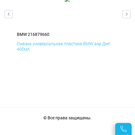
BMW 216879660
BM
Смазка универсальная пластика BMW аэр ДиК
Сма
400мл
40
© Все права защищены.