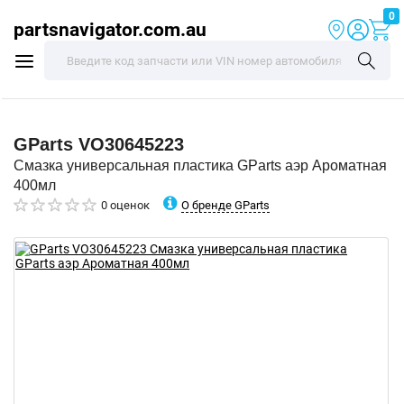
0
partsnavigator.com.au
GParts
VO30645223
Смазка универсальная пластика GParts аэр Ароматная
400мл
О бренде GParts
0 оценок