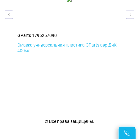
GParts 1796257090
GPa
мД
Смазка универсальная пластика GParts аэр ДиК
Сма
400мл
40
© Все права защищены.