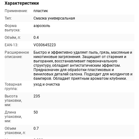
Характеристики
Применение:
пластик
Тип:
Смазка универсальная
Форма
аэрозоль
выпуска:
Объём, л:
0.4
EAN-13:
VO30645223
Расширенное
Быстро и эффективно удаляет пыль, грязь, масляные и
описание:
никотиновые загрязнения. Защищает от старения и
выгорания, восстанавливает первоначальную
структуру, обладает антистатическим эффектом.
Предназначен для обработки пластиковых и
виниловых деталей салона. Подходит для молдингов и
бамперов. Обладает приятным ароматом клубники.
Товарная
уход и очистка
группа:
Высота
235
упаковки,
мм:
Длина
50
упаковки,
мм:
Объем
0.7
упаковки, л: