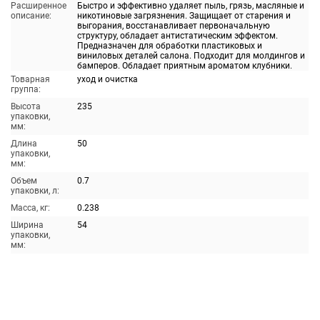
Расширенное
Быстро и эффективно удаляет пыль, грязь, масляные и
описание:
никотиновые загрязнения. Защищает от старения и
выгорания, восстанавливает первоначальную
структуру, обладает антистатическим эффектом.
Предназначен для обработки пластиковых и
виниловых деталей салона. Подходит для молдингов и
бамперов. Обладает приятным ароматом клубники.
Товарная
уход и очистка
группа:
Высота
235
упаковки,
мм:
Длина
50
упаковки,
мм:
Объем
0.7
упаковки, л:
Масса, кг:
0.238
Ширина
54
упаковки,
мм: