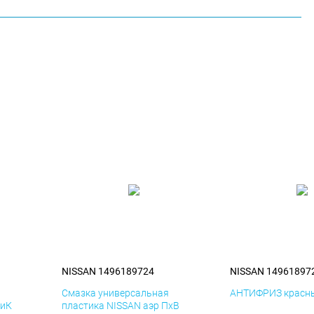
NISSAN 1496189724
NISSAN 14961897
я
Смазка универсальная
АНТИФРИЗ красны
ДиК
пластика NISSAN аэр ПхВ