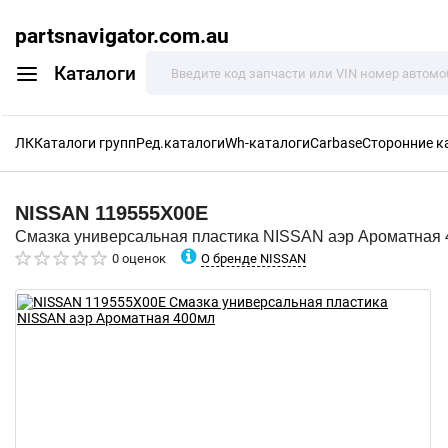
partsnavigator.com.au
Каталоги
ЛК
Каталоги групп
Ред.каталоги
Wh-каталоги
Carbase
Сторонние к
NISSAN
119555X00E
Смазка универсальная пластика NISSAN аэр Ароматная
О бренде NISSAN
0 оценок