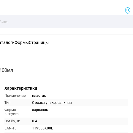
аталоги
Формы
Страницы
 400мл
Характеристики
Применение:
пластик
Тип:
Смазка универсальная
Форма
аэрозоль
выпуска:
Объём, л:
0.4
EAN-13:
119555X00E