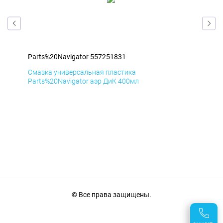
Parts%20Navigator 557251831
Par
Смазка универсальная пластика
Сма
Parts%20Navigator аэр ДиК 400мл
Par
© Все права защищены.