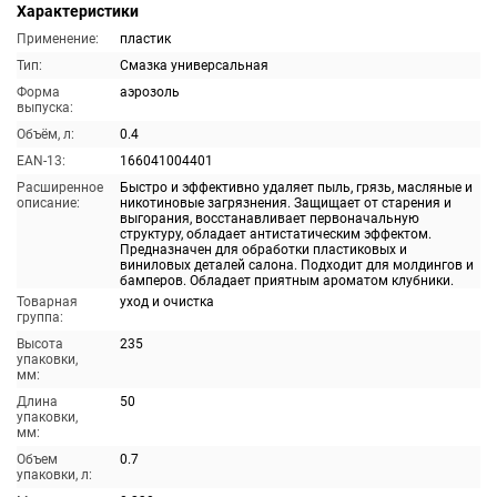
Характеристики
Применение:
пластик
Тип:
Смазка универсальная
Форма
аэрозоль
выпуска:
Объём, л:
0.4
EAN-13:
166041004401
Расширенное
Быстро и эффективно удаляет пыль, грязь, масляные и
описание:
никотиновые загрязнения. Защищает от старения и
выгорания, восстанавливает первоначальную
структуру, обладает антистатическим эффектом.
Предназначен для обработки пластиковых и
виниловых деталей салона. Подходит для молдингов и
бамперов. Обладает приятным ароматом клубники.
Товарная
уход и очистка
группа:
Высота
235
упаковки,
мм:
Длина
50
упаковки,
мм:
Объем
0.7
упаковки, л: